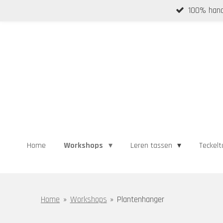
100% hand
Ga
direct
naar
de
hoofdinhoud
Home
Workshops
Leren tassen
Teckelt
Home
»
Workshops
»
Plantenhanger