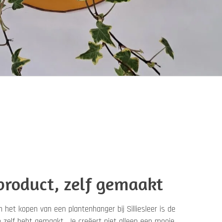
product, zelf gemaakt
 het kopen van een plantenhanger bij Silliesleer is de
e zelf hebt gemaakt. Je creëert niet alleen een mooie