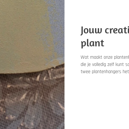
Jouw creat
plant
Wat maakt onze plantenha
die je volledig zelf kunt 
twee plantenhangers hetze