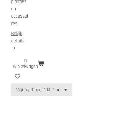
plantjes
en
accessoi
res.
Bekijk
details
In
winkelwagen