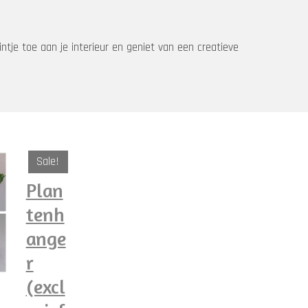
ntje toe aan je interieur en geniet van een creatieve
Sale!
Plan
tenh
ange
r
(excl