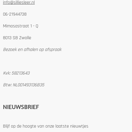
info@silliesleer.nl
06-21944738
Mimosastraat 1 - Q
8013 SB Zwolle
Bezoek en afhalen op afspraak
Kvk: 58213643
Btw: NL001493136B35
NIEUWSBRIEF
Blijf op de hoogte van onze laatste nieuwtjes