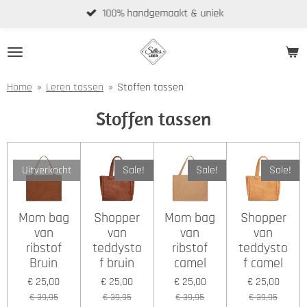
100% handgemaakt & uniek
Ga
direct
naar
de
hoofdinhoud
Home
»
Leren tassen
»
Stoffen tassen
Stoffen tassen
Uitverkocht
Sale!
Sale!
Sale!
Mom bag
Shopper
Mom bag
Shopper
van
van
van
van
ribstof
teddysto
ribstof
teddysto
Bruin
f bruin
camel
f camel
€ 25,00
€ 25,00
€ 25,00
€ 25,00
€ 39,95
€ 39,95
€ 39,95
€ 39,95