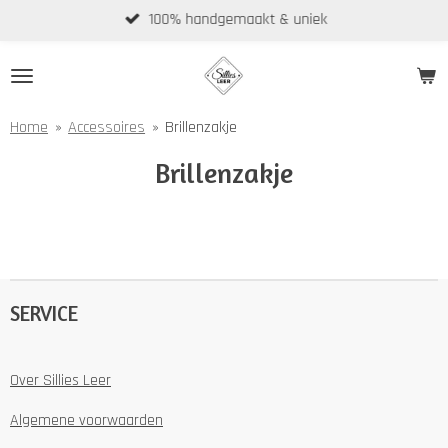
100% handgemaakt & uniek
Ga
direct
naar
de
hoofdinhoud
Home
»
Accessoires
»
Brillenzakje
Brillenzakje
SERVICE
Over Sillies Leer
Algemene voorwaarden