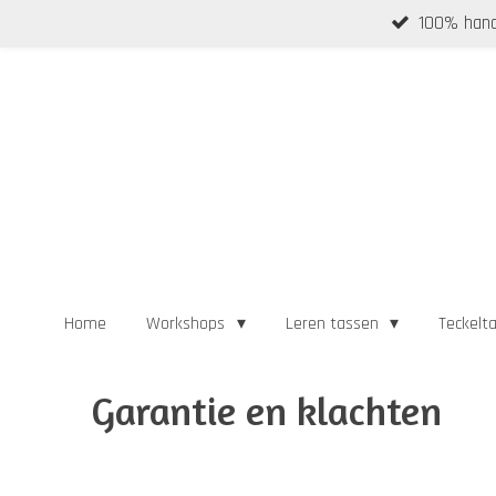
100% hand
Ga
direct
naar
de
hoofdinhoud
Home
Workshops
Leren tassen
Teckelt
Garantie en klachten