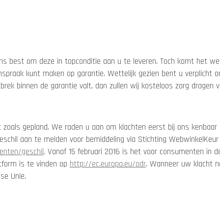
s best om deze in topconditie aan u te leveren. Toch komt het wel 
anspraak kunt maken op garantie. Wettelijk gezien bent u verplich
brek binnen de garantie valt, dan zullen wij kosteloos zorg dragen v
at zoals gepland. We raden u aan om klachten eerst bij ons kenbaa
geschil aan te melden voor bemiddeling via Stichting WebwinkelKeur
enten/geschil
. Vanaf 15 februari 2016 is het voor consumenten in 
tform is te vinden op
http://ec.europa.eu/odr
. Wanneer uw klacht no
se Unie.