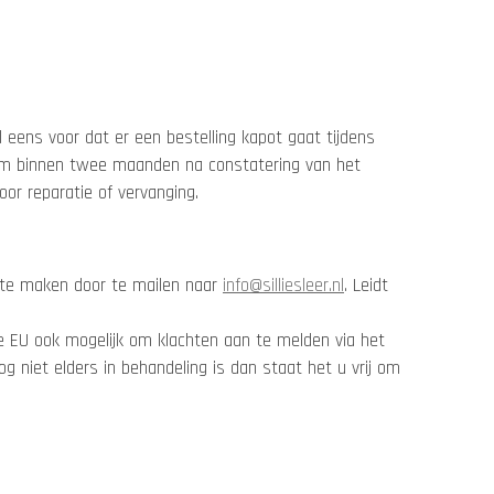
eens voor dat er een bestelling kapot gaat tijdens
t om binnen twee maanden na constatering van het
oor reparatie of vervanging.
r te maken door te mailen naar
info@silliesleer.nl
. Leidt
de EU ook mogelijk om klachten aan te melden via het
g niet elders in behandeling is dan staat het u vrij om