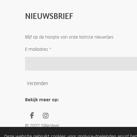
NIEUWSBRIEF
Blijf op de hoogte van onze laatste nieuwtjes
E-mailadres *
Verzenden
Bekijk meer op:
F
I
a
n
© 2022 Silliesleer
c
s
e
t
Deze website gebruikt cookies voor analyse-doeleinden en/of het