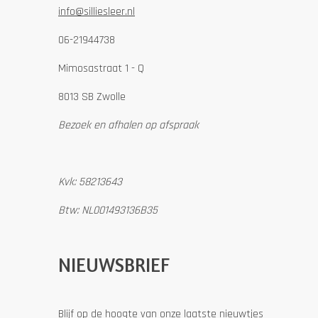
info@silliesleer.nl
06-21944738
Mimosastraat 1 - Q
8013 SB Zwolle
Bezoek en afhalen op afspraak
Kvk: 58213643
Btw: NL001493136B35
NIEUWSBRIEF
Blijf op de hoogte van onze laatste nieuwtjes