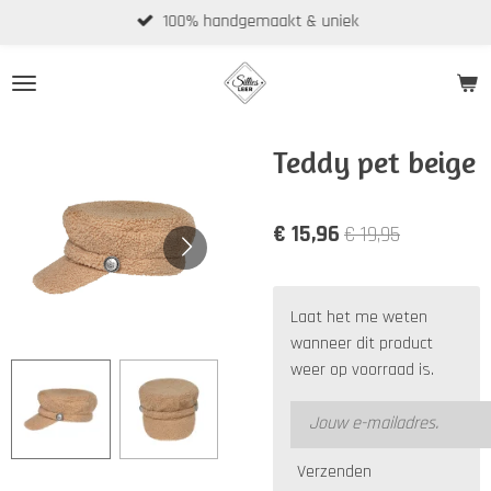
100% handgemaakt & uniek
Ga
direct
naar
de
hoofdinhoud
Teddy pet beige
€ 15,96
€ 19,95
Laat het me weten
wanneer dit product
weer op voorraad is.
Verzenden