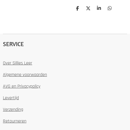
D
D
S
D
e
e
h
e
l
e
a
l
e
l
r
e
n
e
n
SERVICE
Over Sillies Leer
Algemene voorwaarden
AVG en Privacypolicy
Levertijd
Verzending
Retourneren