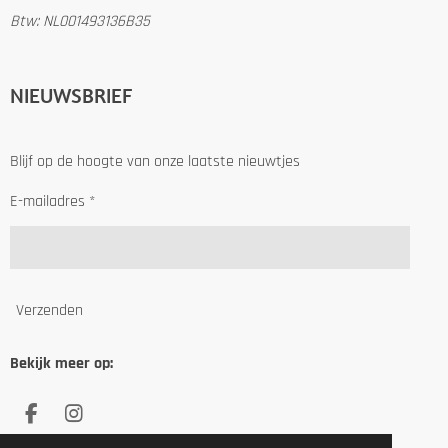
Btw: NL001493136B35
NIEUWSBRIEF
Blijf op de hoogte van onze laatste nieuwtjes
E-mailadres *
Verzenden
Bekijk meer op:
F
I
a
n
© 2022 Silliesleer