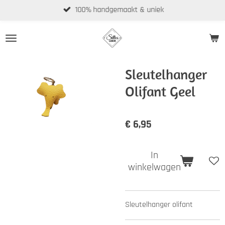
100% handgemaakt & uniek
Ga
direct
naar
de
hoofdinhoud
Sleutelhanger
Olifant Geel
€ 6,95
In
winkelwagen
Sleutelhanger olifant