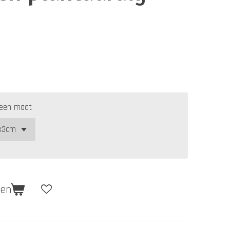
 een maat
gen