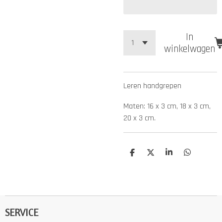
In
winkelwagen
Leren handgrepen
Maten: 16 x 3 cm, 18 x 3 cm,
20 x 3 cm.
D
D
S
D
e
e
h
e
l
e
a
l
e
l
r
e
n
e
n
SERVICE