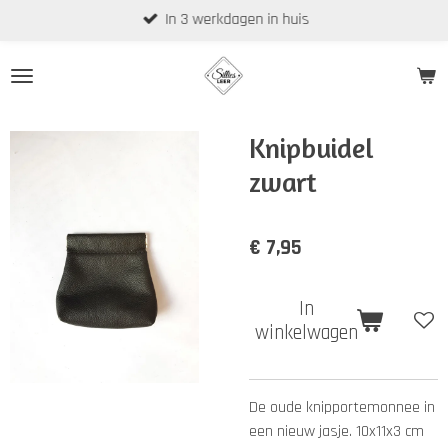
In 3 werkdagen in huis
Ga
direct
naar
de
hoofdinhoud
Knipbuidel
zwart
€ 7,95
In
winkelwagen
De oude knipportemonnee in
een nieuw jasje. 10x11x3 cm