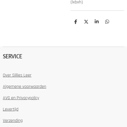
(lxbxh)
D
D
S
D
e
e
h
e
l
e
a
l
e
l
r
e
n
e
n
SERVICE
Over Sillies Leer
Algemene voorwaarden
AVG en Privacypolicy
Levertijd
Verzending