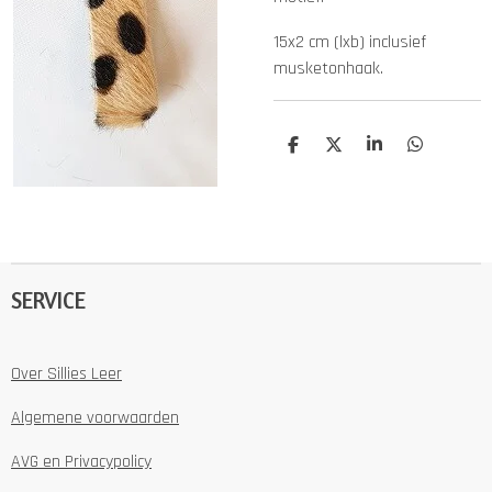
15x2 cm (lxb) inclusief
musketonhaak.
D
D
S
D
e
e
h
e
l
e
a
l
e
l
r
e
n
e
n
SERVICE
Over Sillies Leer
Algemene voorwaarden
AVG en Privacypolicy