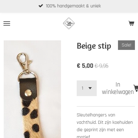
100% handgemaakt & uniek
Ga
direct
naar
de
hoofdinhoud
Beige stip
Sale!
€ 5,00
€ 9,95
In
winkelwagen
Sleutelhangers van
vachthuid. Dit zijn koehuiden
die geprint zijn met een
motief.