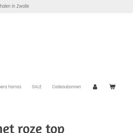
halen in Zwolle
era harnas
SALE
Cadeaubonnen
et roze top