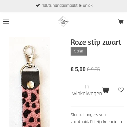
100% handgemaakt & uniek
Ga
direct
naar
de
hoofdinhoud
Roze stip zwart
Sale!
€ 5,00
€ 9,95
In
winkelwagen
Sleutelhangers van
vachthuid. Dit zijn koehuiden