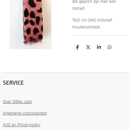
die geprint zijn met een
motief.
15x2 cm (lxb) inclusief
musketonhaak.
D
D
S
D
e
e
h
e
l
e
a
l
e
l
r
e
n
e
n
SERVICE
Over Sillies Leer
Algemene voorwaarden
AVG en Privacypolicy