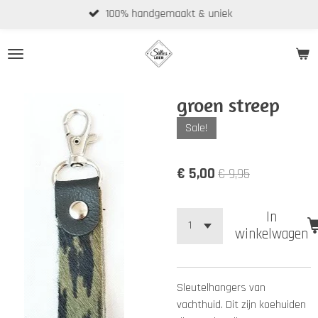
100% handgemaakt & uniek
Ga
direct
naar
de
hoofdinhoud
groen streep
Sale!
€ 5,00
€ 9,95
In
winkelwagen
Sleutelhangers van
vachthuid. Dit zijn koehuiden