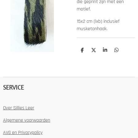
die geprint zijn met een
motief.
15x2 cm (lxb) inclusief
musketonhaak.
D
D
S
D
e
e
h
e
l
e
a
l
e
l
r
e
n
e
n
SERVICE
Over Sillies Leer
Algemene voorwaarden
AVG en Privacypolicy