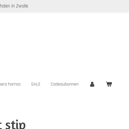
halen in Zwolle
era harnas
SALE
Cadeaubonnen
 stip