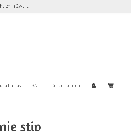
halen in Zwolle
era harnas
SALE
Cadeaubonnen
nje stip