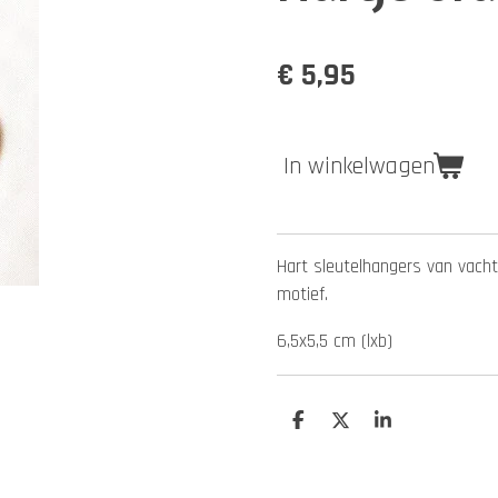
€ 5,95
In winkelwagen
Hart sleutelhangers van vachth
motief.
6,5x5,5 cm (lxb)
D
D
S
e
e
h
l
e
a
e
l
r