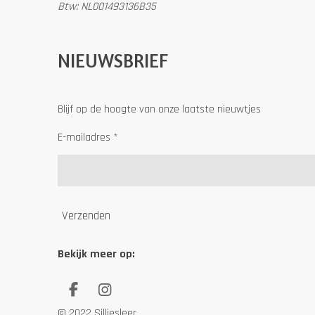
Btw: NL001493136B35
NIEUWSBRIEF
Blijf op de hoogte van onze laatste nieuwtjes
E-mailadres *
Verzenden
Bekijk meer op:
F
I
a
n
© 2022 Silliesleer