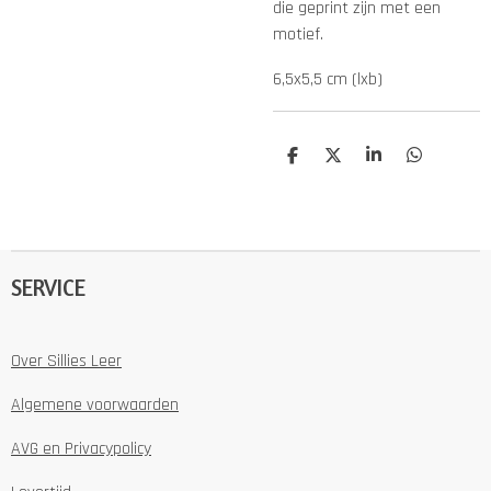
die geprint zijn met een
motief.
6,5x5,5 cm (lxb)
D
D
S
D
e
e
h
e
l
e
a
l
e
l
r
e
n
e
n
SERVICE
Over Sillies Leer
Algemene voorwaarden
AVG en Privacypolicy