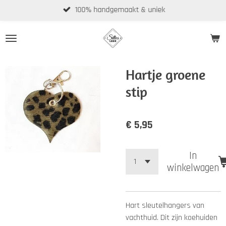
100% handgemaakt & uniek
Ga
direct
naar
de
hoofdinhoud
Hartje groene
stip
€ 5,95
In
winkelwagen
Hart sleutelhangers van
vachthuid. Dit zijn koehuiden