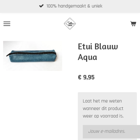
100% handgemaakt & uniek
Ga
direct
naar
de
hoofdinhoud
Etui Blauw
Aqua
€ 9,95
Laat het me weten
wanneer dit product
weer op voorraad is.