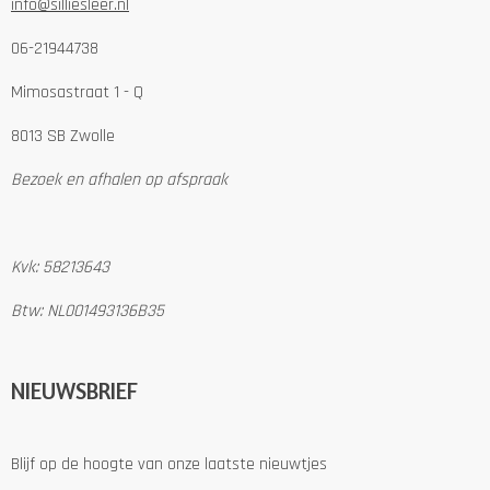
info@silliesleer.nl
06-21944738
Mimosastraat 1 - Q
8013 SB Zwolle
Bezoek en afhalen op afspraak
Kvk: 58213643
Btw: NL001493136B35
NIEUWSBRIEF
Blijf op de hoogte van onze laatste nieuwtjes