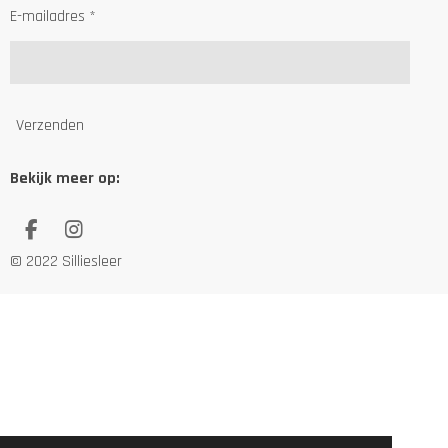
E-mailadres *
Verzenden
Bekijk meer op:
F
I
a
n
© 2022 Silliesleer
c
s
e
t
b
a
o
g
o
r
k
a
m