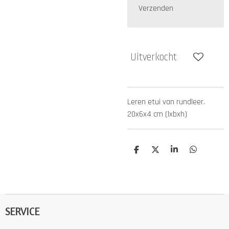
Verzenden
Uitverkocht
Leren etui van rundleer.
20x6x4 cm (lxbxh)
D
D
S
D
e
e
h
e
l
e
a
l
e
l
r
e
n
e
n
SERVICE