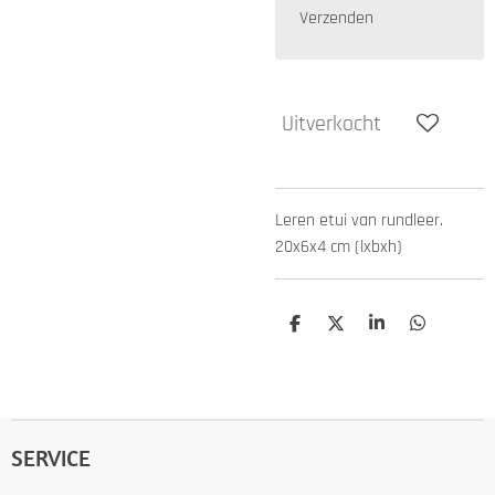
Verzenden
Uitverkocht
Leren etui van rundleer.
20x6x4 cm (lxbxh)
D
D
S
D
e
e
h
e
l
e
a
l
e
l
r
e
n
e
n
SERVICE