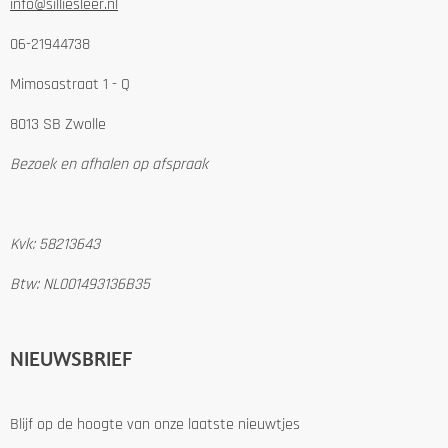
info@silliesleer.nl
06-21944738
Mimosastraat 1 - Q
8013 SB Zwolle
Bezoek en afhalen op afspraak
Kvk: 58213643
Btw: NL001493136B35
NIEUWSBRIEF
Blijf op de hoogte van onze laatste nieuwtjes