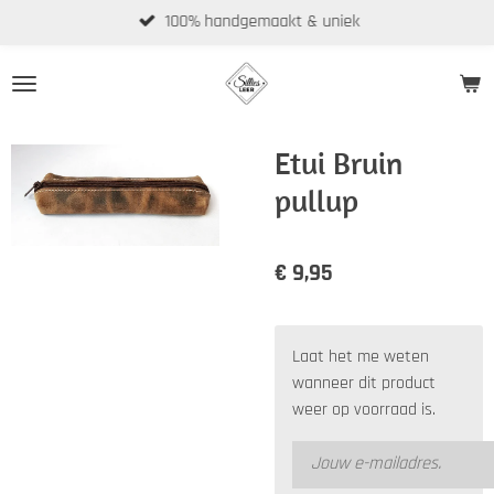
100% handgemaakt & uniek
Ga
direct
naar
de
hoofdinhoud
Etui Bruin
pullup
€ 9,95
Laat het me weten
wanneer dit product
weer op voorraad is.