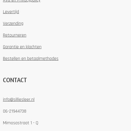
AVG en Privacypolicy
Levertijd
Verzending
Retourneren
Garantie en klachten
Bestellen en betaalmethodes
CONTACT
info@silliesleer.nl
06-21944738
Mimosastraat 1 - Q