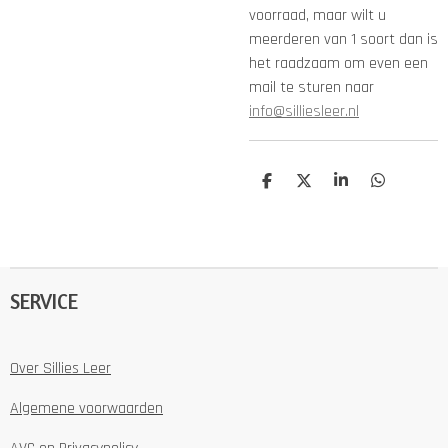
voorraad, maar wilt u
meerderen van 1 soort dan is
het raadzaam om even een
mail te sturen naar
info@silliesleer.nl
D
D
S
D
e
e
h
e
l
e
a
l
e
l
r
e
n
e
n
SERVICE
Over Sillies Leer
Algemene voorwaarden