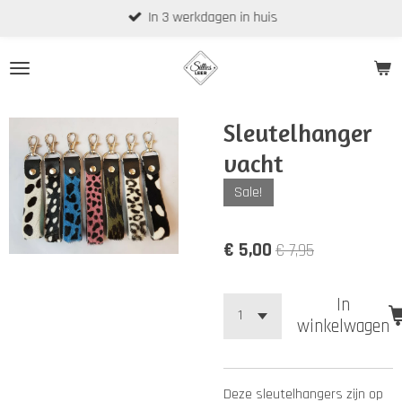
In 3 werkdagen in huis
Ga
direct
naar
de
hoofdinhoud
Sleutelhanger
vacht
Sale!
€ 5,00
€ 7,95
In
winkelwagen
Deze sleutelhangers zijn op