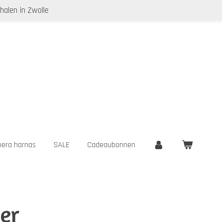
halen in Zwolle
era harnas
SALE
Cadeaubonnen
er