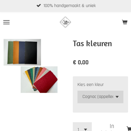
100% handgemaakt & uniek
Ga
direct
naar
de
hoofdinhoud
Tas kleuren
€ 0,00
Kies een kleur
In