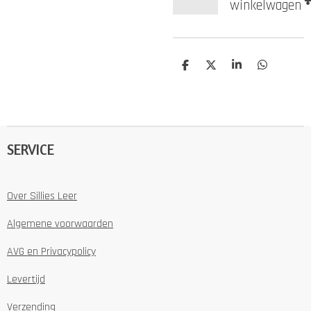
winkelwagen
D
D
S
D
e
e
h
e
l
e
a
l
e
l
r
e
n
e
n
SERVICE
Over Sillies Leer
Algemene voorwaarden
AVG en Privacypolicy
Levertijd
Verzending