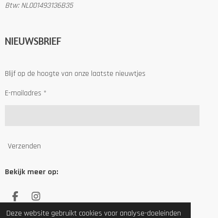
Btw: NL001493136B35
NIEUWSBRIEF
Blijf op de hoogte van onze laatste nieuwtjes
E-mailadres *
Verzenden
Bekijk meer op:
F
I
a
n
© 2022 Silliesleer
Deze website gebruikt cookies voor analyse-doeleinden