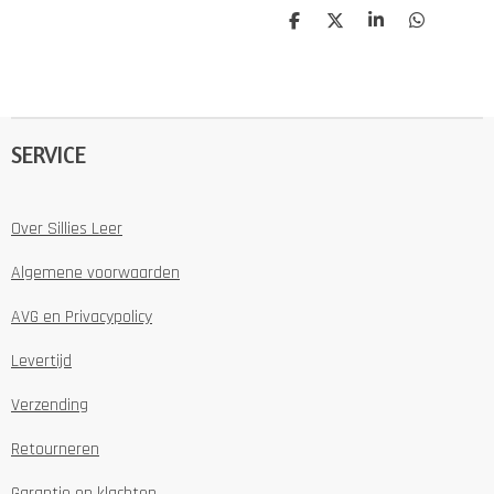
D
D
S
D
e
e
h
e
l
e
a
l
e
l
r
e
n
e
n
SERVICE
Over Sillies Leer
Algemene voorwaarden
AVG en Privacypolicy
Levertijd
Verzending
Retourneren
Garantie en klachten