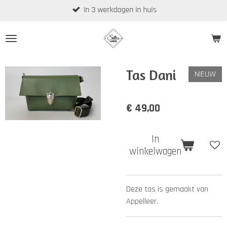
In 3 werkdagen in huis
Ga
direct
naar
de
hoofdinhoud
Tas Dani
NIEUW
€ 49,00
In
winkelwagen
Deze tas is gemaakt van
Appelleer.