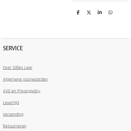
D
D
S
D
e
e
h
e
l
e
a
l
e
l
r
e
n
e
n
SERVICE
Over Sillies Leer
Algemene voorwaarden
AVG en Privacypolicy
Levertijd
Verzending
Retourneren