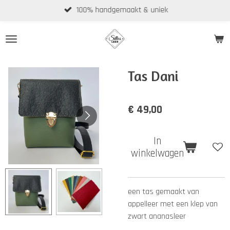
100% handgemaakt & uniek
Ga
direct
naar
de
hoofdinhoud
Tas Dani
€ 49,00
In
winkelwagen
een tas gemaakt van
appelleer met een klep van
zwart ananasleer