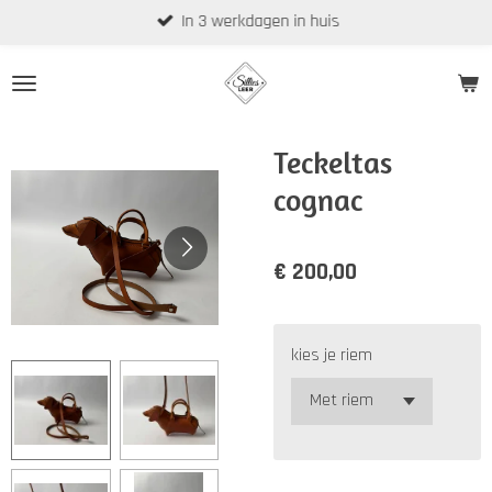
In 3 werkdagen in huis
Ga
direct
naar
de
hoofdinhoud
Teckeltas
cognac
€ 200,00
kies je riem