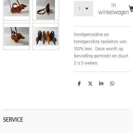
In
winkelwagen
handgemaakte en
handgestikte teckeltas van
100% leer. Deze wordt op
bestelling gemaakt en duurt
2 a 3 weken.
D
D
S
D
e
e
h
e
l
e
a
l
e
l
r
e
n
e
n
SERVICE