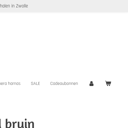
halen in Zwolle
era harnas
SALE
Cadeaubonnen
d bruin