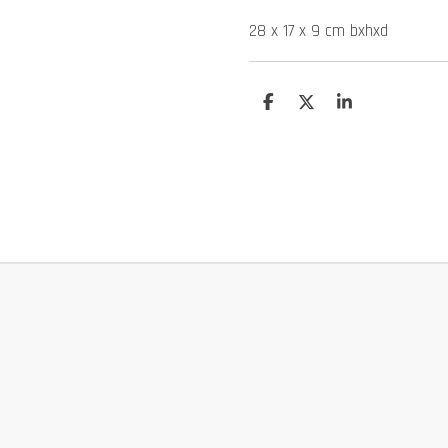
28 x 17 x 9 cm bxhxd
D
D
S
e
e
h
l
e
a
e
l
r
n
e