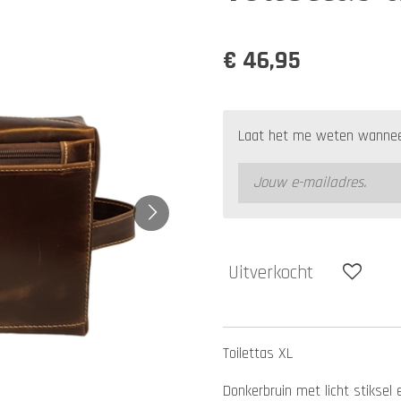
€ 46,95
Laat het me weten wanneer
Uitverkocht
Toilettas XL
Donkerbruin met licht stiksel 